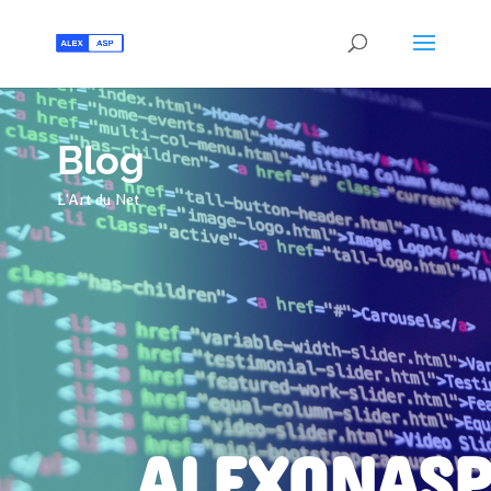
Blog
L'Art du Net
ALEXONASP