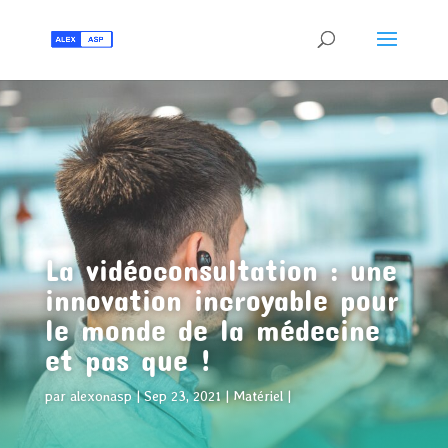
La vidéoconsultation : une
innovation incroyable pour
le monde de la médecine
et pas que !
par
alexonasp
Sep 23, 2021
Matériel