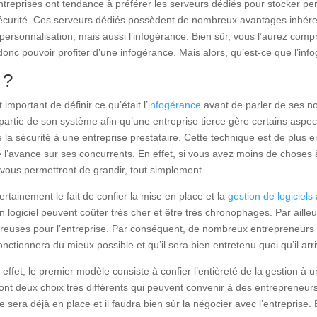
eprises ont tendance à préférer les serveurs dédiés pour stocker per
sécurité. Ces serveurs dédiés possèdent de nombreux avantages inhérents
 la personnalisation, mais aussi l’infogérance. Bien sûr, vous l’aurez comp
onc pouvoir profiter d’une infogérance. Mais alors, qu’est-ce que l’in
e ?
important de définir ce qu’était l’
infogérance
avant de parler de ses n
partie de son système afin qu’une entreprise tierce gère certains aspe
la sécurité à une entreprise prestataire. Cette technique est de plus en
e l’avance sur ses concurrents. En effet, si vous avez moins de choses
 vous permettront de grandir, tout simplement.
certainement le fait de confier la mise en place et la
gestion de logiciels
n logiciel peuvent coûter très cher et être très chronophages. Par ailleu
euses pour l’entreprise. Par conséquent, de nombreux entrepreneurs n’h
fonctionnera du mieux possible et qu’il sera bien entretenu quoi qu’il arr
effet, le premier modèle consiste à confier l’entièreté de la gestion à un
sont deux choix très différents qui peuvent convenir à des entrepreneurs
e sera déjà en place et il faudra bien sûr la négocier avec l’entreprise. 