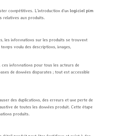
ter compétitives. L’introduction d’un
logiciel pim
s relatives aux produits.
s, les informations sur les produits se trouvent
 temps voulu des descriptions, images,
 à ces informations pour tous les acteurs de
bases de données disparates ; tout est accessible
auser des duplications, des erreurs et une perte de
austive de toutes les données produit. Cette étape
mations produits.
 détail produit peut être fastidieux et sujet à des