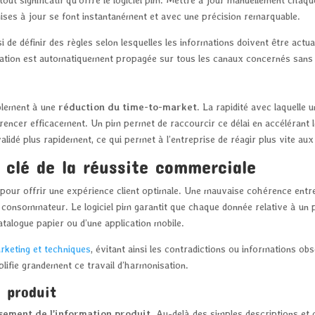
ises à jour se font instantanément et avec une précision remarquable.
 de définir des règles selon lesquelles les informations doivent être actu
rmation est automatiquement propagée sur tous les canaux concernés sans 
ablement à une
réduction du time-to-market
. La rapidité avec laquelle 
rencer efficacement. Un pim permet de raccourcir ce délai en accélérant 
alidé plus rapidement, ce qui permet à l’entreprise de réagir plus vite a
 clé de la réussite commerciale
 pour offrir une expérience client optimale. Une mauvaise cohérence entre
consommateur. Le logiciel pim garantit que chaque donnée relative à un p
 catalogue papier ou d’une application mobile.
rketing et techniques
, évitant ainsi les contradictions ou informations ob
plifie grandement ce travail d’harmonisation.
 produit
sement de l’information produit
. Au-delà des simples descriptions et 