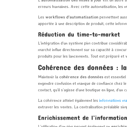
erreurs humaines. Avec cette automatisation, les m
Les
workflows d’automatisation
permettent aussi
apportée à une description de produit, cette info
Réduction du time-to-market
L’intégration d’un système pim contribue considér
marché influe directement sur sa capacité à concur
produits pour les lancements. Tout est préparé et v
Cohérence des données : la
Maintenir la
cohérence des données
est essentiel
engendre confusion et manque de confiance chez le 
contact, qu’il s’agisse d’une boutique en ligne, d’un
La cohérence atteint également les
informations ma
entraver les ventes. La centralisation préalable sim
Enrichissement de l’information
L’utilisation d’un pim permet également un
enrichis