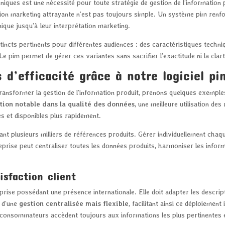
iques est une nécessité pour toute stratégie de gestion de l’information 
ion marketing attrayante n’est pas toujours simple. Un système pim renf
nique jusqu’à leur interprétation marketing.
tincts pertinents pour différentes audiences : des caractéristiques techni
 pim permet de gérer ces variantes sans sacrifier l’exactitude ni la clart
 d’efficacité grâce à notre logiciel pi
ansformer la gestion de l’information produit, prenons quelques exemples
tion notable dans la qualité des données
, une meilleure utilisation d
s et disponibles plus rapidement.
nt plusieurs milliers de références produits. Gérer individuellement cha
treprise peut centraliser toutes les données produits, harmoniser les info
sfaction client
reprise possédant une présence internationale. Elle doit adapter les descrip
é d’une
gestion centralisée mais flexible
, facilitant ainsi ce déploiement
 consommateurs accèdent toujours aux informations les plus pertinentes e