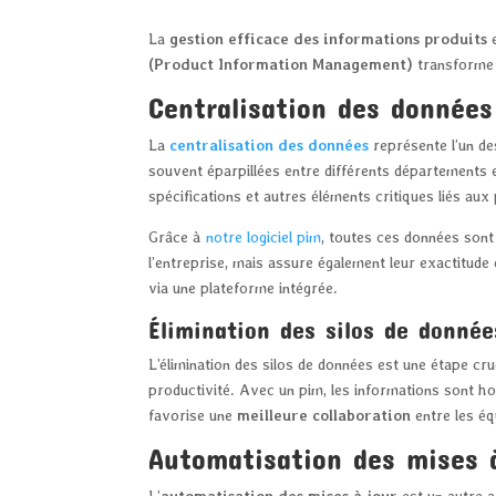
La
gestion efficace des informations produits
e
(Product Information Management)
transforme r
Centralisation des données
La
centralisation des données
représente l’un de
souvent éparpillées entre différents départements e
spécifications et autres éléments critiques liés aux
Grâce à
notre logiciel pim
, toutes ces données sont
l’entreprise, mais assure également leur exactitude
via une plateforme intégrée.
Élimination des silos de donnée
L’élimination des silos de données est une étape cruc
productivité. Avec un pim, les informations sont h
favorise une
meilleure collaboration
entre les éq
Automatisation des mises 
L’
automatisation des mises à jour
est un autre at