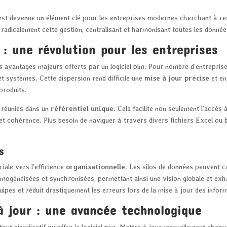
st devenue un élément clé pour les entreprises modernes cherchant à res
adicalement cette gestion, centralisant et harmonisant toutes les donnée
 : une révolution pour les entreprises
s avantages majeurs offerts par un logiciel pim. Pour nombre d’entreprise
t systèmes. Cette dispersion rend difficile une
mise à jour précise
et en
 produits.
 réunies dans un
référentiel unique
. Cela facilite non seulement l’accès
 et cohérence. Plus besoin de naviguer à travers divers fichiers Excel ou 
s
iale vers l’efficience
organisationnelle
. Les silos de données peuvent c
omogénéisées et synchronisées, permettant ainsi une vision globale et exh
uipes et réduit drastiquement les erreurs lors de la mise à jour des infor
à jour : une avancée technologique
out significatif qu’offre le logiciel pim. Mettre à jour manuellement chaque