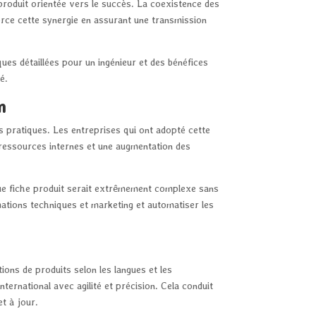
produit orientée vers le succès. La coexistence des
orce cette synergie en assurant une transmission
ques détaillées pour un ingénieur et des bénéfices
é.
m
 pratiques. Les entreprises qui ont adopté cette
es ressources internes et une augmentation des
que fiche produit serait extrêmement complexe sans
rmations techniques et marketing et automatiser les
tions de produits selon les langues et les
 international avec agilité et précision. Cela conduit
t à jour.